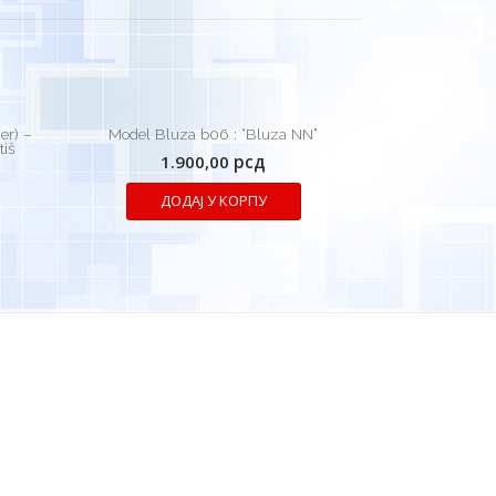
er) –
Model Bluza b06 : “Bluza NN”
tiš
1.900,00
рсд
ДОДАЈ У КОРПУ