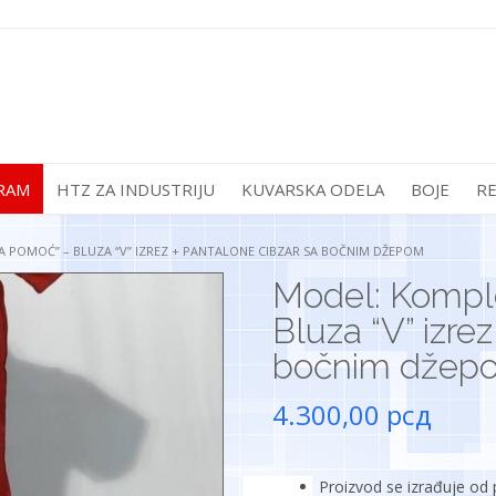
RAM
HTZ ZA INDUSTRIJU
KUVARSKA ODELA
BOJE
R
A POMOĆ” – BLUZA “V” IZREZ + PANTALONE CIBZAR SA BOČNIM DŽEPOM
Model: Komple
Bluza “V” izre
bočnim džep
4.300,00
рсд
Proizvod se izrađuje od 