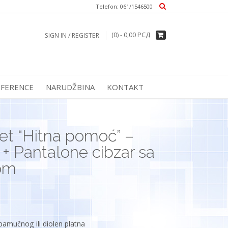
Тelefon: 061/1546500
(0) -
0,00
РСД
SIGN IN / REGISTER
EFERENCE
NARUDŽBINA
KONTAKT
t “Hitna pomoć” –
z + Pantalone cibzar sa
om
pamučnog ili diolen platna