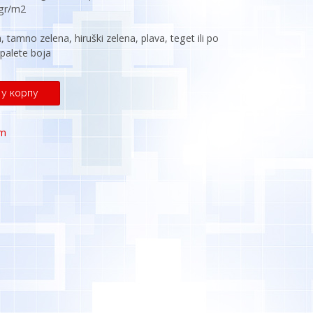
 gr/m2
, tamno zelena, hiruški zelena, plava, teget ili po
 palete boja
 у корпу
am