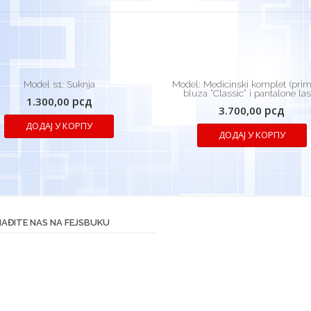
Model s1: Suknja
Model: Medicinski komplet (prim
bluza “Classic” i pantalone las
1.300,00
рсд
3.700,00
рсд
ДОДАЈ У КОРПУ
ДОДАЈ У КОРПУ
AĐITE NAS NA FEJSBUKU