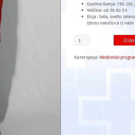
Gustina tkanja: 190-200
Veličina: od 36 do 54
Boja : bela, svetlo zelena
izboru naručioca iz naše
Model:
Додај
Komplet
“Hitna
pomoć”
Категорија:
Medicinski progr
-
Bluza
“V”
izrez
+
Pantalone
cibzar
sa
bočnim
džepom
количина