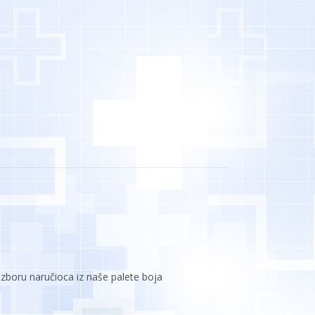
o izboru naručioca iz naše palete boja