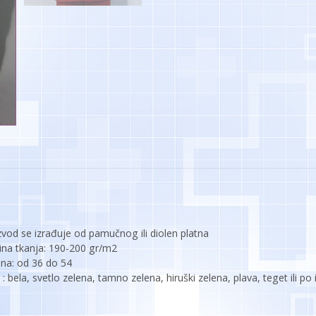
zvod se izrađuje od pamučnog ili diolen platna
ina tkanja: 190-200 gr/m2
čina: od 36 do 54
: bela, svetlo zelena, tamno zelena, hiruški zelena, plava, teget ili p