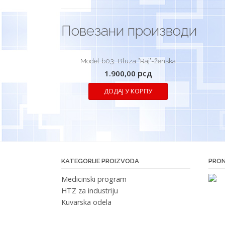
Повезани производи
Model b03: Bluza ”Raj”-ženska
1.900,00
рсд
ДОДАЈ У КОРПУ
KATEGORIJE PROIZVODA
PRON
Medicinski program
HTZ za industriju
Kuvarska odela