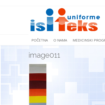
POČETNA
O NAMA
MEDICINSKI PROG
image011