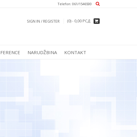
Тelefon: 061/1546500
(0) -
0,00
РСД
SIGN IN / REGISTER
EFERENCE
NARUDŽBINA
KONTAKT