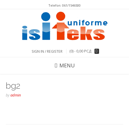
Тelefon: 061/1546500
(0) -
0,00
РСД
SIGN IN / REGISTER
MENU
bg2
by
admin