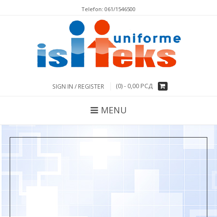
Тelefon: 061/1546500
(0) -
0,00
РСД
SIGN IN / REGISTER
MENU