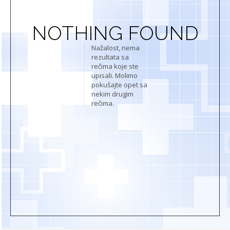
NOTHING FOUND
Nažalost, nema
rezultata sa
rečima koje ste
upisali. Molimo
pokušajte opet sa
nekim drugim
rečima.